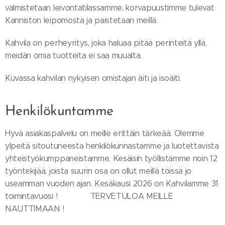
valmistetaan leivontatilassamme, korvapuustimme tulevat
Kanniston leipomosta ja paistetaan meillä.
Kahvila on perheyritys, joka haluaa pitää perinteitä yllä,
meidän omia tuotteita ei saa muualta.
Kuvassa kahvilan nykyisen omistajan äiti ja isoäiti.
Henkilökuntamme
Hyvä asiakaspalvelu on meille erittäin tärkeää. Olemme
ylpeitä sitoutuneesta henkilökunnastamme ja luotettavista
yhteistyökumppaneistamme. Kesäisin työllistämme noin 12
työntekijää, joista suurin osa on ollut meillä töissä jo
useamman vuoden ajan. Kesäkausi 2026 on Kahvilamme 31
toimintavuosi ! TERVETULOA MEILLE
NAUTTIMAAN !